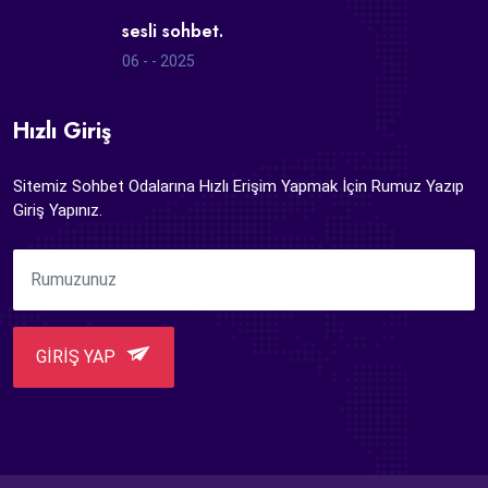
sesli sohbet.
06 - - 2025
Hızlı Giriş
Sitemiz Sohbet Odalarına Hızlı Erişim Yapmak İçin Rumuz Yazıp
Giriş Yapınız.
GİRİŞ YAP