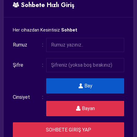
Sohbete Hızlı Giriş
Her cihazdan Kesintisiz
Sohbet
Rumuz
Şifre
Bay
Cinsiyet
Bayan
SOHBETE GİRİŞ YAP