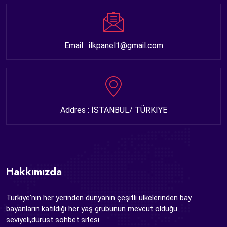
Email : ilkpanel1@gmail.com
Addres : İSTANBUL/ TÜRKİYE
Hakkımızda
Türkiye'nin her yerinden dünyanın çeşitli ülkelerinden bay
bayanların katıldığı her yaş grubunun mevcut olduğu
seviyeli,dürüst sohbet sitesi.