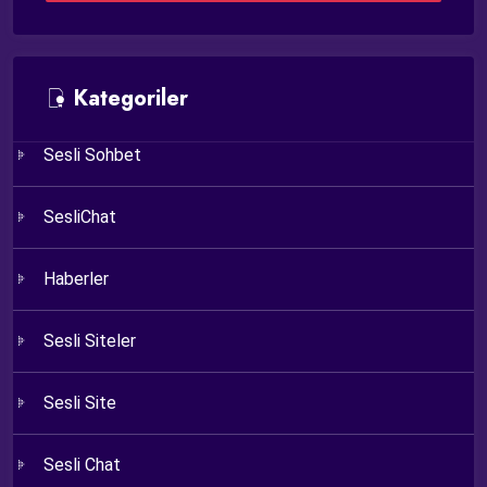
Kategoriler
Sesli Sohbet
SesliChat
Haberler
Sesli Siteler
Sesli Site
Sesli Chat