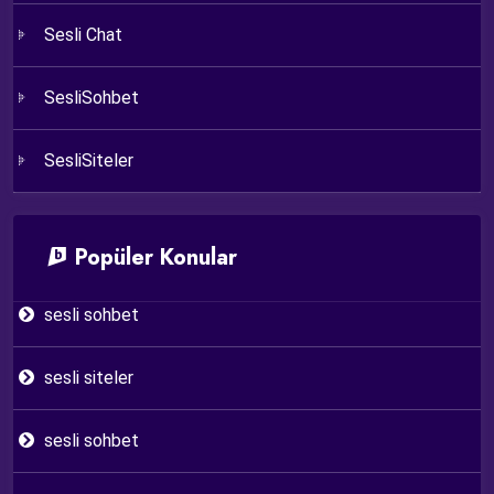
Sesli Chat
SesliSohbet
SesliSiteler
Popüler Konular
sesli sohbet
sesli siteler
sesli sohbet