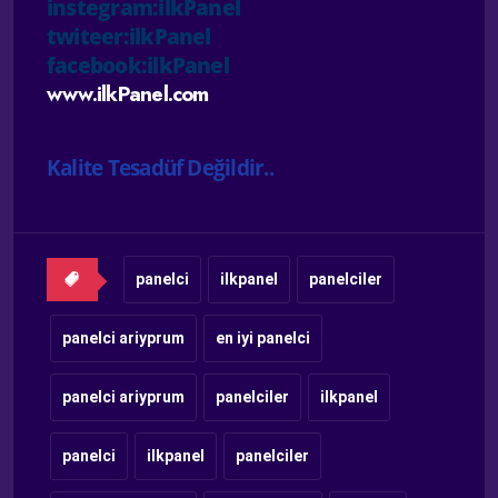
instegram:ilkPanel
twiteer:ilkPanel
facebook:ilkPanel
www.ilkPanel.com
Kalite Tesadüf Değildir..
panelci
ilkpanel
panelciler
panelci ariyprum
en iyi panelci
panelci ariyprum
panelciler
ilkpanel
panelci
ilkpanel
panelciler